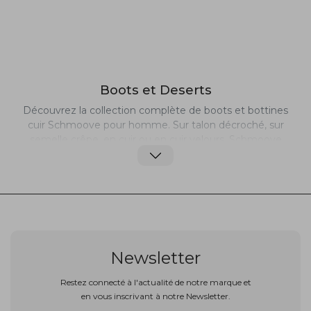
Boots et Deserts
Découvrez la collection complète de boots et bottines
cuir Schmoove pour homme. Sur talon décroché, sur
semelle crêpe, en cuir ou en cuir velours, Schmoove
vous surprendra par son traitement des formes et des
matières. Depuis 2001 Schmoove propose aux
hommes un large choix de chaussures et boots qui
s’adaptent parfaitement à toutes les situations.
Classiques mais inspirées, nos boots cuir sont à porter
sans condition tout au long de la journée. Un véritable
atout de confort et de style.
Newsletter
Restez connecté à l'actualité de notre marque et
en vous inscrivant à notre Newsletter.