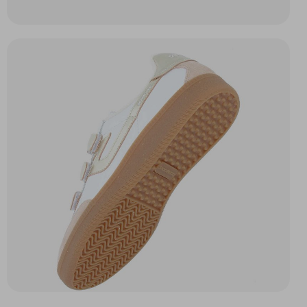
SHEFFIELD STRAPS W
SHEFFIELD GOLF W
BEIGE/BRONZE
NOIR
87,47 $
140,00 $