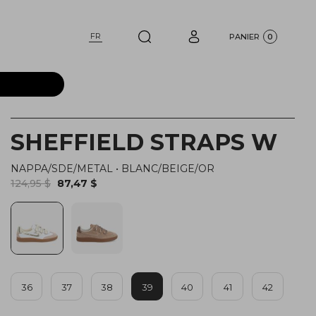
FR
PANIER
0
SHEFFIELD STRAPS W
NAPPA/SDE/METAL
•
BLANC/BEIGE/OR
124,95 $
87,47 $
36
37
38
39
40
41
42