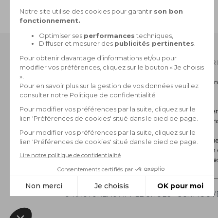
PAIEMENT SÉCURISÉ
CB, 3X sans frais, Paypal
NOTRE CATALOGUE
INFOR
Collection Homme
Livraison
Collection Femme
Retour
La marque
CGV
Paiemen
Mentions
FAQ
Politique
Gestion 
*Archive
© RAUTUREAU APPLE SHOES - SCHMOOVE