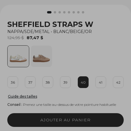
SHEFFIELD STRAPS W
NAPPA/SDE/METAL
•
BLANC/BEIGE/OR
124,95 $
87,47 $
36
37
38
39
40
41
42
Guide des tailles
Conseil :
Prenez une taille au-dessus de votre pointure habituelle
AJOUTER AU PANIER