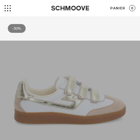
PANIER
0
-30%