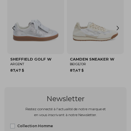
NOUVEAU
F W
CAMDEN SNEAKER W
SPARKLE WAVE W
BEIGE/OR
BLANC/ROSE
87,47 $
150,00 $
Newsletter
Restez connecté à l'actualité de notre marque et
en vous inscrivant à notre Newsletter.
Collection Homme