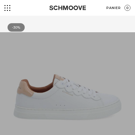
PANIER
0
-30%