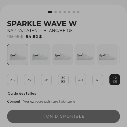
SPARKLE WAVE W
NAPPA/PATENT
•
BLANC/BEIGE
135,45 $
94,82 $
39
42
36
37
38
40
41
Guide des tailles
Conseil :
Prenez votre pointure habituelle
NON DISPONIBLE