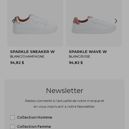
 WAVE W
SHEFFIELD GOLF W
SHEFFIELD GO
E
ROSE
OR
87,47 $
87,47 $
Newsletter
Restez connecté à l'actualité de notre marque et
en vous inscrivant à notre Newsletter.
Collection Homme
Collection Femme