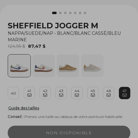
SHEFFIELD JOGGER M
NAPPA/SUEDE/NAP
•
BLANC/BLANC CASSÉ/BLEU
MARINE
124,95 $
87,47 $
41
42
43
44
45
46
47
40
Guide des tailles
Conseil :
Prenez une taille au-dessus de votre pointure habituelle
NON DISPONIBLE