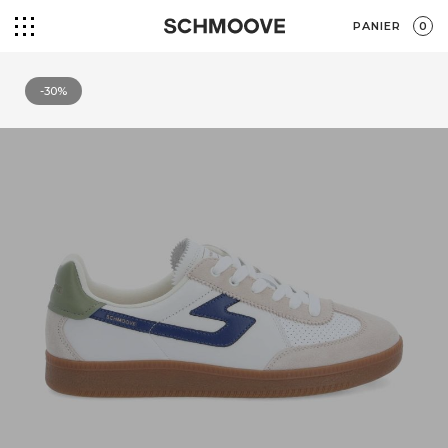
PANIER
0
-30%