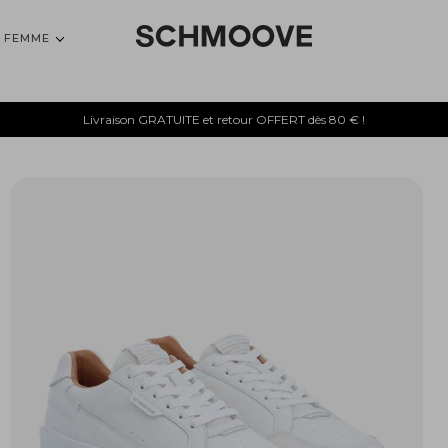
FEMME
Livraison GRATUITE et retour OFFERT dès 80 € !