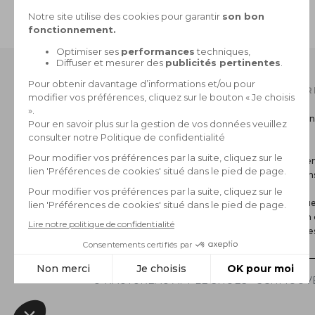
PAIEMENT SÉCURISÉ
CB, 3X sans frais, Paypal
NOTRE CATALOGUE
INFOR
Collection Homme
Livraison
Collection Femme
Retour
La marque
CGV
Paiemen
Mentions
FAQ
Politique
Gestion 
*Archive
© RAUTUREAU APPLE SHOES - SCHMOOVE