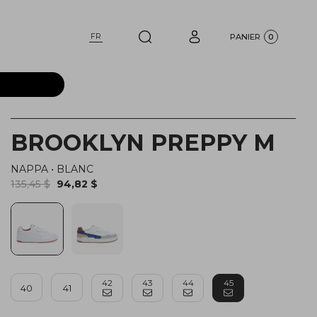
FR
PANIER
0
BROOKLYN PREPPY M
NAPPA
•
BLANC
135,45 $
94,82 $
42
43
44
45
40
41