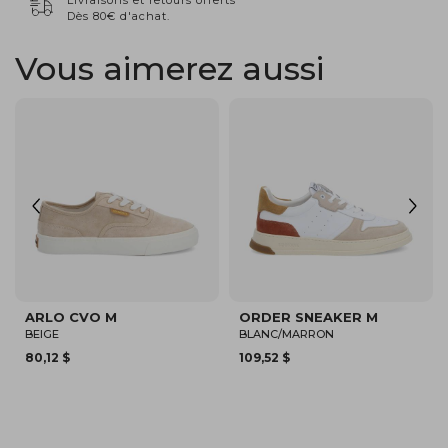
Livraisons et retours offerts
Dès 80€ d'achat.
Vous aimerez aussi
SHEFFIELD JOGGER M
SAN MARINO SNEAKER M
BLANC/BLANC CASSÉ/MARRON
BEIGE/CAMEL
87,47 $
94,82 $