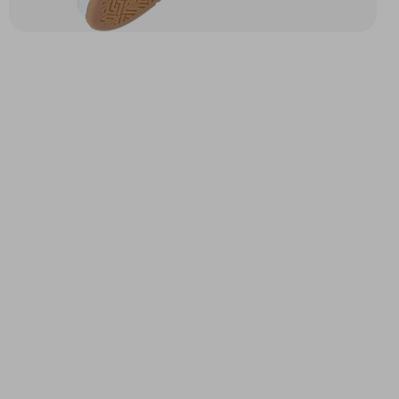
ARLO CVO M
ORDER SNEAKER M
BEIGE
BLANC/MARRON
80,12 $
109,52 $