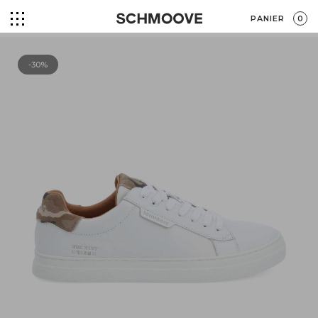
PANIER
0
-30%