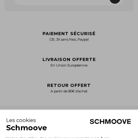
PAIEMENT SÉCURISÉ
CB, 3X sans frais, Paypal
LIVRAISON OFFERTE
En Union Européenne
RETOUR OFFERT
A partir de 80€ d’achat
+
NOTRE CATALOGUE
Collection Homme
Collection Femme