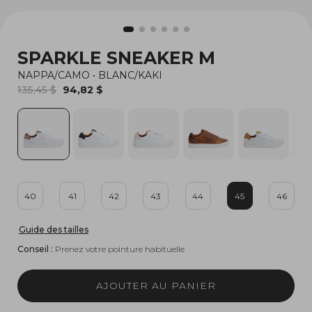
SPARKLE SNEAKER M
NAPPA/CAMO
•
BLANC/KAKI
135,45 $
94,82 $
40
41
42
43
44
45
46
Guide des tailles
Conseil :
Prenez votre pointure habituelle
AJOUTER AU PANIER