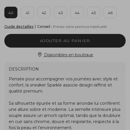
40
41
42
43
44
45
46
|
Conseil :
Prenez votre pointure habituelle
Guide des tailles
AJOUTER AU PANIER
Disponibles en boutique
DESCRIPTION