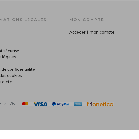
MATIONS LÉGALES
MON COMPTE
Accéder à mon compte
t sécurisé
 légales
 de confidentialité
des cookies
s d'été
, 2026