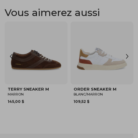
Vous aimerez aussi
SHEFFIELD JOGGER M
SPARKLE SNEAKER M
BLANC/BLANC CASSÉ/BLEU
NOIR
MARINE
150,00 $
87,47 $