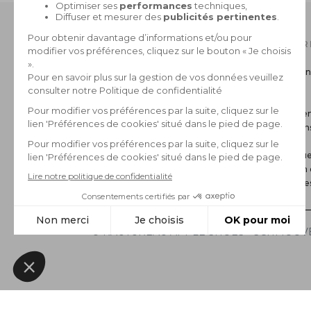
NOTRE CATALOGUE
INFOR
Collection Homme
Livraison
Collection Femme
Retour
La marque
CGV
Paiemen
Mentions
FAQ
Politique
Gestion 
*Archive
© RAUTUREAU APPLE SHOES - SCHMOOVE