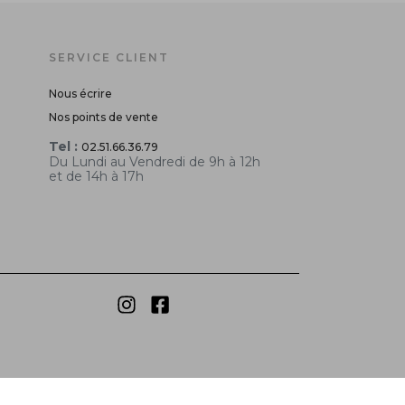
SERVICE CLIENT
Nous écrire
Nos points de vente
Tel :
02.51.66.36.79
Du Lundi au Vendredi de 9h à 12h
et de 14h à 17h