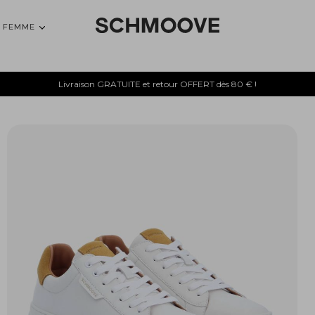
FEMME
Livraison GRATUITE et retour OFFERT dès 80 € !