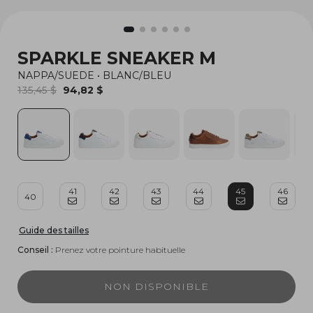
SPARKLE SNEAKER M
NAPPA/SUEDE
•
BLANC/BLEU
135,45 $
94,82 $
41
42
43
44
45
46
40
Guide des tailles
Conseil :
Prenez votre pointure habituelle
NON DISPONIBLE