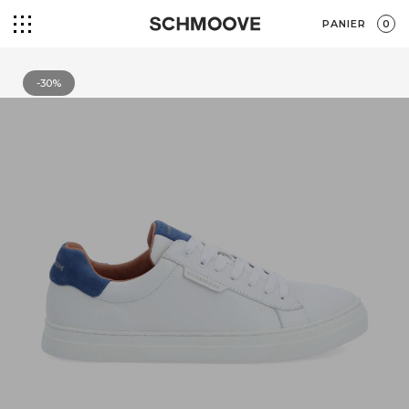
PANIER
0
-30%