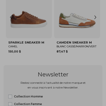
CAMDEN SNEAKER M
SPARK CLAY NW TTOE M
SHEF
BLANC CASSÉ/MARRON/VERT
BLANC/BLEU MARINE/CAMEL
BLAN
87,47 $
102,17 $
87,47
Newsletter
Restez connecté à l'actualité de notre marque et
en vous inscrivant à notre Newsletter.
Collection Homme
Collection Femme