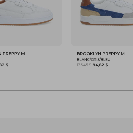
 PREPPY M
BROOKLYN PREPPY M
42
43
44
45
40
41
42
43
BLANC/GRIS/BLEU
82 $
135,45 $
94,82 $