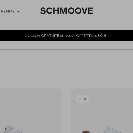
FEMME
Livraison GRATUITE et retour OFFERT dès 80 € !
-30%