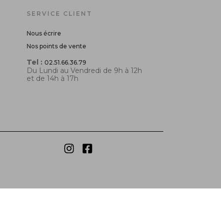
SERVICE CLIENT
Nous écrire
Nos points de vente
Tel :
02.51.66.36.79
Du Lundi au Vendredi de 9h à 12h
et de 14h à 17h