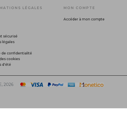
MATIONS LÉGALES
MON COMPTE
Accéder à mon compte
t sécurisé
 légales
 de confidentialité
des cookies
s d'été
, 2026