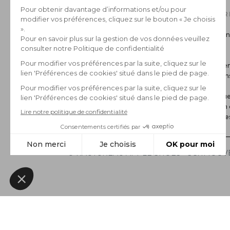
NOTRE CATALOGUE
INFOR
Collection Homme
Livraison
Collection Femme
Retour
La marque
CGV
Paiemen
Mentions
FAQ
Politique
Gestion 
*Archive
© RAUTUREAU APPLE SHOES - SCHMOOVE