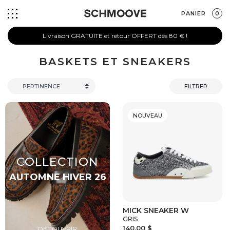
PANIER
0
Livraison GRATUITE et retour OFFERT dès 80 € !
BASKETS ET SNEAKERS
FILTRER
NOUVEAU
MICK SNEAKER W
GRIS
140,00 $