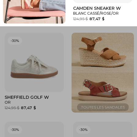
CAMDEN SNEAKER W
BLANC CASSÉ/ROSE/OR
124,95 $
87,47 $
-30%
SHEFFIELD GOLF W
OR
124,95 $
87,47 $
-30%
-30%