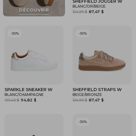
SHEFFIELD JOGGER W
BLANC/OR/BEIGE
124,95 $
87,47 $
-30%
-30%
SPARKLE SNEAKER W
SHEFFIELD STRAPS W
BLANC/CHAMPAGNE
BEIGE/BRONZE
135,45 $
94,82 $
124,95 $
87,47 $
-30%