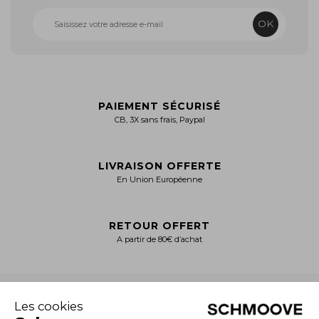
OK
PAIEMENT SÉCURISÉ
CB, 3X sans frais, Paypal
LIVRAISON OFFERTE
En Union Européenne
RETOUR OFFERT
A partir de 80€ d’achat
+
NOTRE CATALOGUE