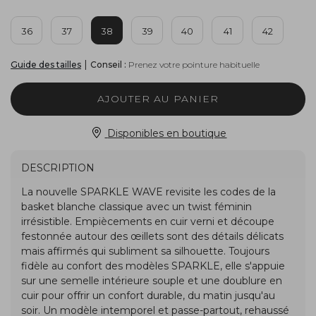
36
37
38
39
40
41
42
|
Conseil :
Prenez votre pointure habituelle
Guide des tailles
AJOUTER AU PANIER
Disponibles en boutique
DESCRIPTION