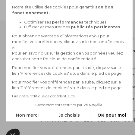
PAIEMENT SÉCURISÉ
CB, 3X sans frais, Paypal
NOTRE CATALOGUE
INFOR
Collection Homme
Livraison
Collection Femme
Retour
La marque
CGV
Paiemen
Mentions
FAQ
Politique
Gestion 
*Archive
© RAUTUREAU APPLE SHOES - SCHMOOVE