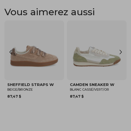
Vous aimerez aussi
NOUVEAU
SPARKLE WAVE W
SHEFFIELD JOGGER W
BLANC/BEIGE
BLANC/OR/BEIGE
150,00 $
87,47 $