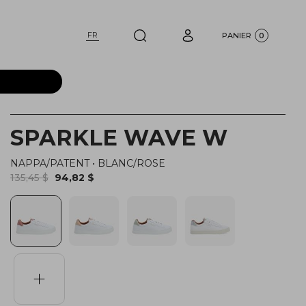
FR
PANIER
0
SPARKLE WAVE W
NAPPA/PATENT
•
BLANC/ROSE
135,45 $
94,82 $