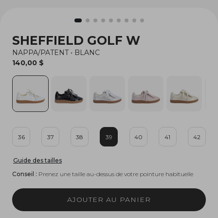
SHEFFIELD GOLF W
NAPPA/PATENT
•
BLANC
140,00 $
36
37
38
39
40
41
42
Guide des tailles
Conseil :
Prenez une taille au-dessus de votre pointure habituelle
AJOUTER AU PANIER