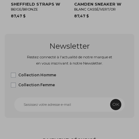
APS W
CAMDEN SNEAKER W
SHEFFIELD FLOWER 
BLANC CASSÉ/VERT/OR
OR
87,47 $
87,47 $
Newsletter
Restez connecté à l'actualité de notre marque et
en vous inscrivant à notre Newsletter.
Collection Homme
Collection Femme
OK