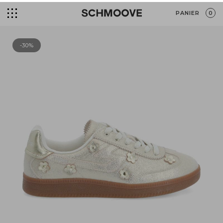
PANIER
0
-30%