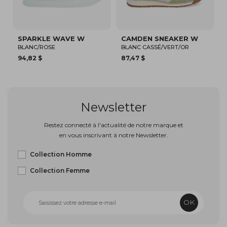
CAMDEN SNEAKER W
SHEFFIELD STRAPS W
S
BLANC CASSÉ/VERT/OR
BEIGE/BRONZE
O
87,47 $
87,47 $
8
Newsletter
Restez connecté à l'actualité de notre marque et
en vous inscrivant à notre Newsletter.
Collection Homme
Collection Femme
OK