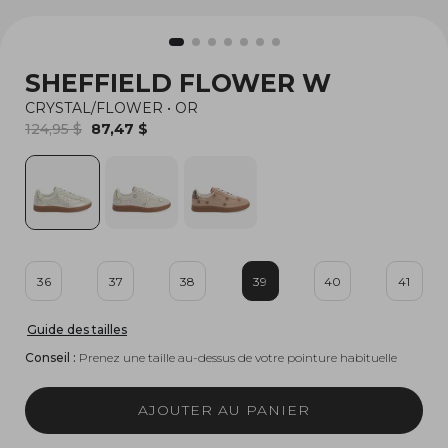
SHEFFIELD FLOWER W
CRYSTAL/FLOWER
•
OR
124,95 $
87,47 $
36
37
38
39
40
41
Guide des tailles
Conseil :
Prenez une taille au-dessus de votre pointure habituelle
AJOUTER AU PANIER