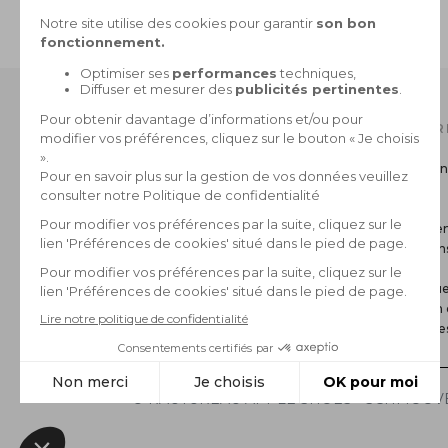
PAIEMENT SÉCURISÉ
CB, 3X sans frais, Paypal
NOTRE CATALOGUE
INFOR
Collection Homme
Livraison
Collection Femme
Retour
La marque
CGV
Paiemen
Mentions
FAQ
Politique
Gestion 
*Archive
© RAUTUREAU APPLE SHOES - SCHMOOVE