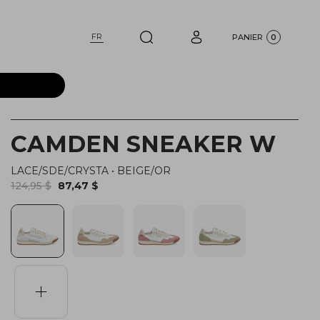
FR
PANIER
0
CAMDEN SNEAKER W
LACE/SDE/CRYSTA
•
BEIGE/OR
124,95 $
87,47 $