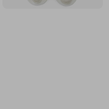
SHEFFIELD GOLF W
SHEFFIELD STRAPS W
ROSE
BLANC/BEIGE/OR
87,47 $
87,47 $