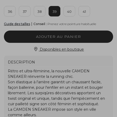
36
37
38
39
40
41
|
Conseil :
Prenez votre pointure habituelle
Guide des tailles
AJOUTER AU PANIER
Disponibles en boutique
DESCRIPTION