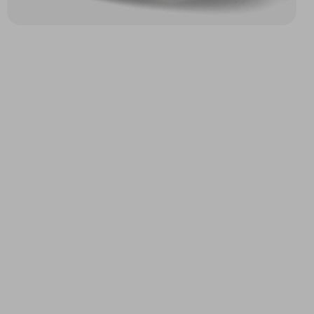
SHEFFIELD GOLF W
CAMDEN SNEAKER W
BLANC
BLANC CASSÉ/BEIGE/OR
140,00 $
87,47 $