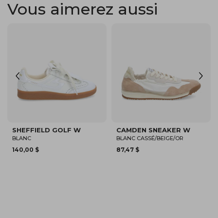
Vous aimerez aussi
SHEFFIELD GOLF W
SHEFFIELD FLOWER W
OR
BLANC CASSÉ/OR
87,47 $
87,47 $