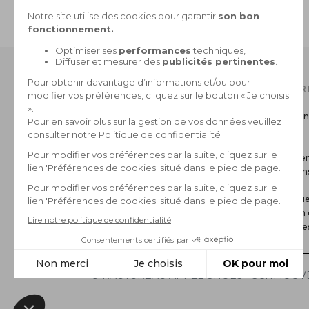
PAIEMENT SÉCURISÉ
CB, 3X sans frais, Paypal
NOTRE CATALOGUE
INFOR
Collection Homme
Livraison
Collection Femme
Retour
La marque
CGV
Paiemen
Mentions
FAQ
Politique
Gestion 
*Archive
© RAUTUREAU APPLE SHOES - SCHMOOVE