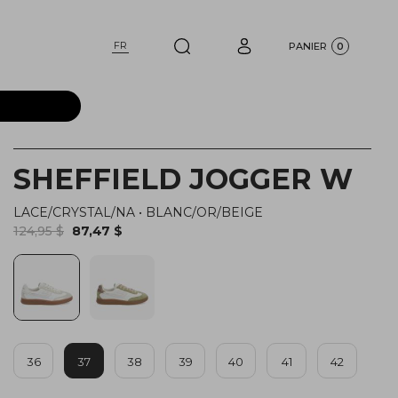
FR
PANIER
0
SHEFFIELD JOGGER W
LACE/CRYSTAL/NA
•
BLANC/OR/BEIGE
124,95 $
87,47 $
36
37
38
39
40
41
42