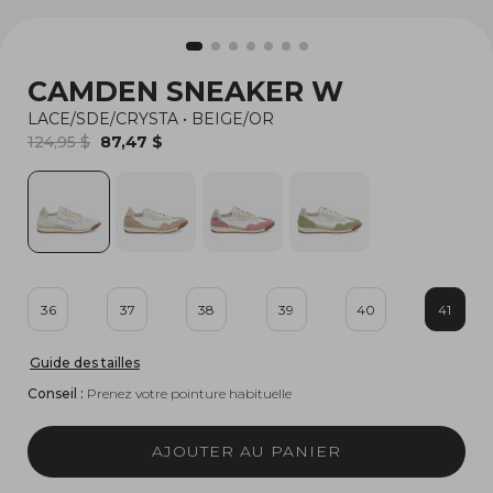
CAMDEN SNEAKER W
LACE/SDE/CRYSTA
•
BEIGE/OR
124,95 $
87,47 $
36
37
38
39
40
41
Guide des tailles
Conseil :
Prenez votre pointure habituelle
AJOUTER AU PANIER