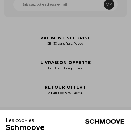
OK
PAIEMENT SÉCURISÉ
CB, 3X sans frais, Paypal
LIVRAISON OFFERTE
En Union Européenne
RETOUR OFFERT
A partir de 80€ d’achat
+
NOTRE CATALOGUE
Collection Homme