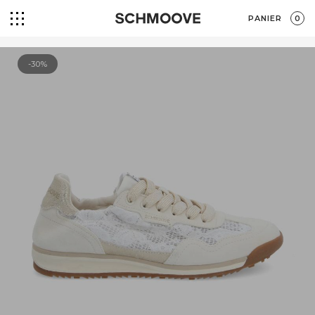
PANIER
0
-30%