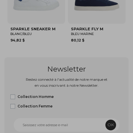
NEAKER M
SPARKLE FLY M
SPARK CLAY NW 
BLEU MARINE
BEIGE/BLANC CASSÉ
80,12 $
102,17 $
Newsletter
Restez connecté à l'actualité de notre marque et
en vous inscrivant à notre Newsletter.
Collection Homme
Collection Femme
OK