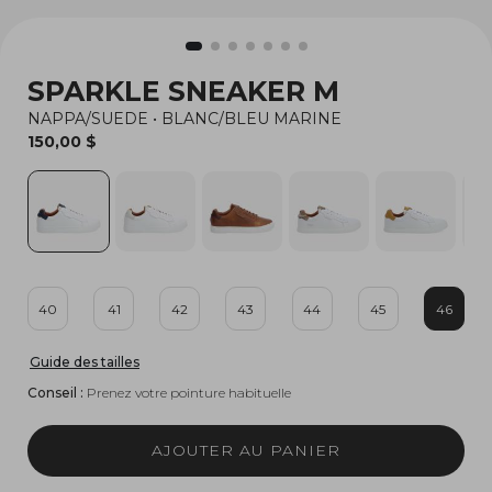
SPARKLE SNEAKER M
NAPPA/SUEDE
•
BLANC/BLEU MARINE
150,00 $
40
41
42
43
44
45
46
Guide des tailles
Conseil :
Prenez votre pointure habituelle
AJOUTER AU PANIER