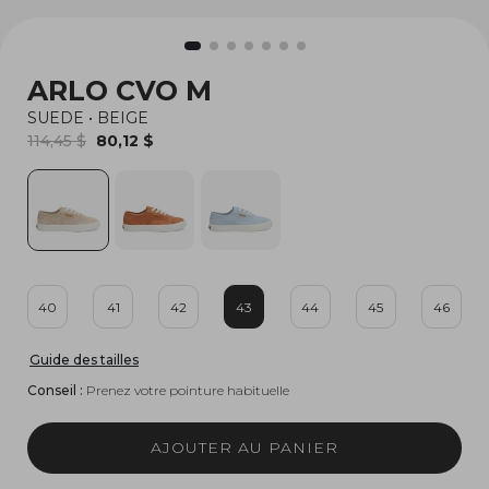
ARLO CVO M
SUEDE
•
BEIGE
114,45 $
80,12 $
40
41
42
43
44
45
46
Guide des tailles
Conseil :
Prenez votre pointure habituelle
AJOUTER AU PANIER