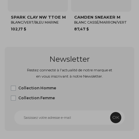
CLAY NW TTOE M
CAMDEN SNEAKER M
SPARKLE SN
ERT/BLEU MARINE
BLANC CASSÉ/MARRON/VERT
BEIGE
87,47 $
150,00 $
Newsletter
Restez connecté à l'actualité de notre marque et
en vous inscrivant à notre Newsletter.
Collection Homme
Collection Femme
OK