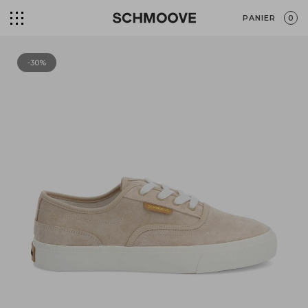
PANIER
0
-30%