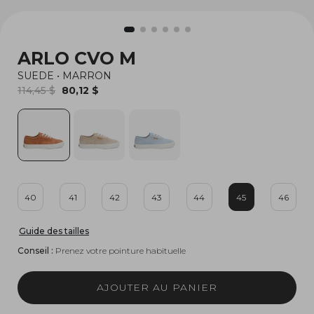
ARLO CVO M
SUEDE
•
MARRON
114,45 $
80,12 $
40
41
42
43
44
45
46
Guide des tailles
Conseil :
Prenez votre pointure habituelle
AJOUTER AU PANIER