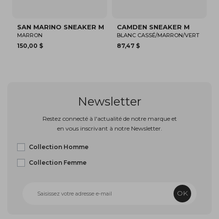
ER M
CAMDEN SNEAKER M
SPARKLE SNEAKER M
BLANC CASSÉ/MARRON/VERT
BLANC/KAKI
87,47 $
150,00 $
Newsletter
Restez connecté à l'actualité de notre marque et
en vous inscrivant à notre Newsletter.
Collection Homme
Collection Femme
OK