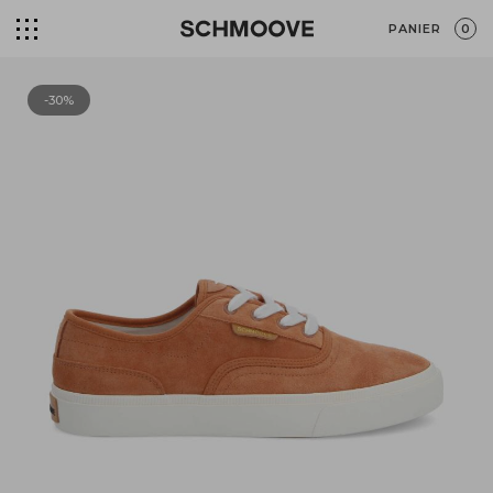
PANIER
0
-30%