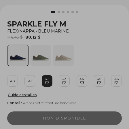
SPARKLE FLY M
FLEX/NAPPA
•
BLEU MARINE
114,45 $
80,12 $
42
43
44
45
46
40
41
Guide des tailles
Conseil :
Prenez votre pointure habituelle
NON DISPONIBLE