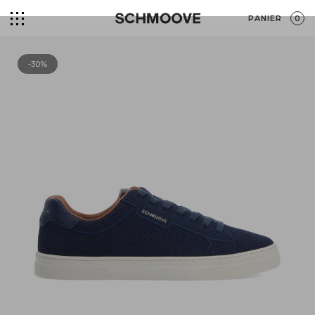
PANIER
0
-30%