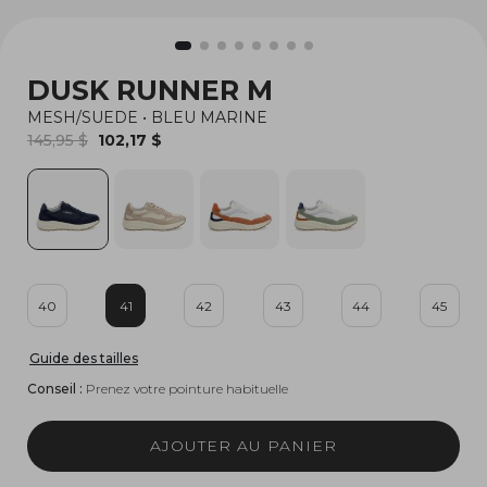
DUSK RUNNER M
MESH/SUEDE
•
BLEU MARINE
145,95 $
102,17 $
40
41
42
43
44
45
Guide des tailles
Conseil :
Prenez votre pointure habituelle
AJOUTER AU PANIER