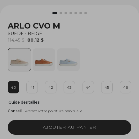
ARLO CVO M
SUEDE
•
BEIGE
114,45 $
80,12 $
40
41
42
43
44
45
46
Guide des tailles
Conseil :
Prenez votre pointure habituelle
AJOUTER AU PANIER