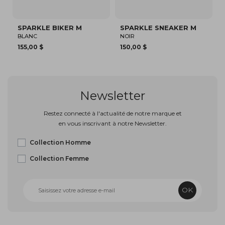
KER M
SPARKLE SNEAKER M
ARLO CVO M
NOIR
BLEU
150,00 $
80,12 $
Newsletter
Restez connecté à l'actualité de notre marque et
en vous inscrivant à notre Newsletter.
Collection Homme
Collection Femme
OK