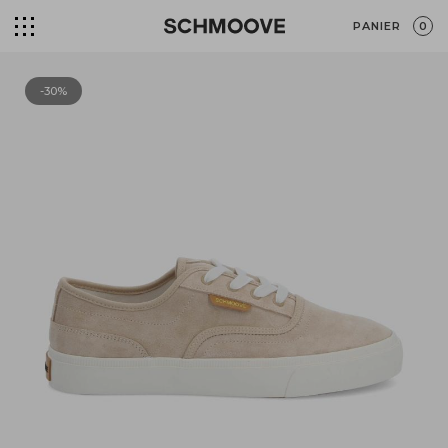
PANIER
0
-30%