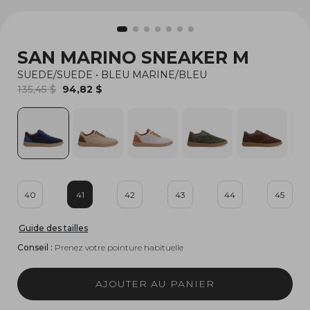
SAN MARINO SNEAKER M
SUEDE/SUEDE
•
BLEU MARINE/BLEU
135,45 $
94,82 $
40
41
42
43
44
45
Guide des tailles
Conseil :
Prenez votre pointure habituelle
AJOUTER AU PANIER