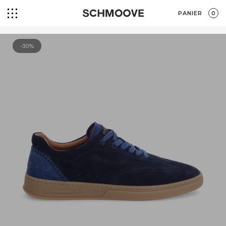
PANIER
0
-30%