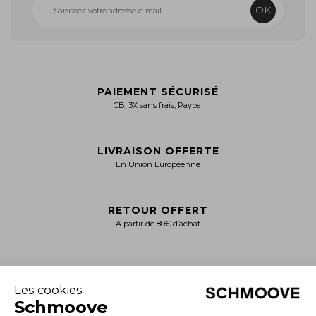
OK
PAIEMENT SÉCURISÉ
CB, 3X sans frais, Paypal
LIVRAISON OFFERTE
En Union Européenne
RETOUR OFFERT
A partir de 80€ d’achat
+
NOTRE CATALOGUE
Collection Homme