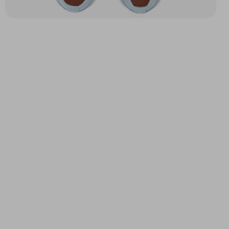
BROOKLYN PREPPY M
TERRY SNEAKER M
BLANC
MARRON
94,82 $
145,00 $