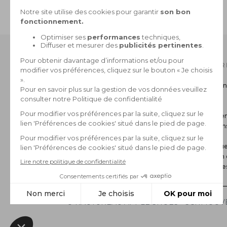
PAIEMENT SÉCURISÉ
CB, 3X sans frais, Paypal
NOTRE CATALOGUE
INFOR
Collection Homme
Livraison
Collection Femme
Retour
La marque
CGV
Paiemen
Mentions
FAQ
Politique
Gestion 
*Archive
© RAUTUREAU APPLE SHOES - SCHMOOVE