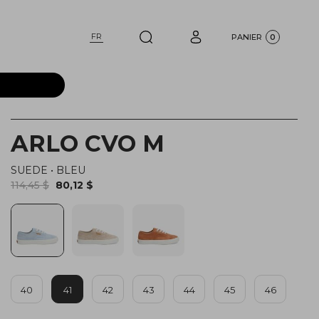
FR
PANIER
0
ARLO CVO M
SUEDE
•
BLEU
114,45 $
80,12 $
40
41
42
43
44
45
46