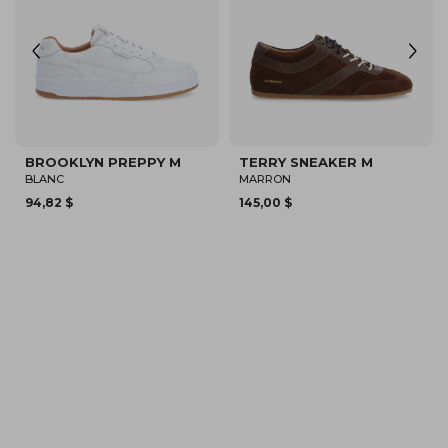
SPARKLE SNEAKER M
SPARKLE FLY M
BLANC/MARRON
KAKI
94,82 $
80,12 $