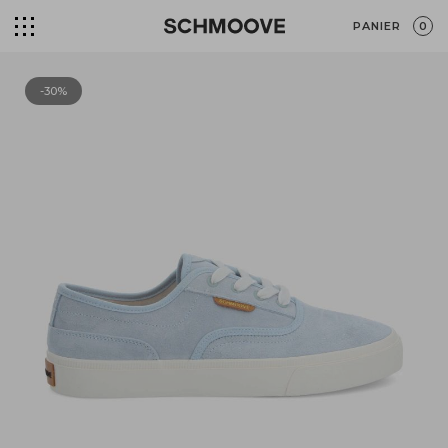
PANIER
0
-30%