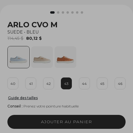
ARLO CVO M
SUEDE
•
BLEU
114,45 $
80,12 $
40
41
42
43
44
45
46
Guide des tailles
Conseil :
Prenez votre pointure habituelle
AJOUTER AU PANIER