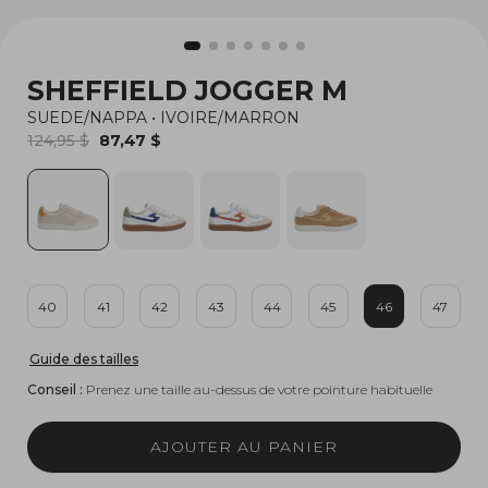
SHEFFIELD JOGGER M
SUEDE/NAPPA
•
IVOIRE/MARRON
124,95 $
87,47 $
40
41
42
43
44
45
46
47
Guide des tailles
Conseil :
Prenez une taille au-dessus de votre pointure habituelle
AJOUTER AU PANIER