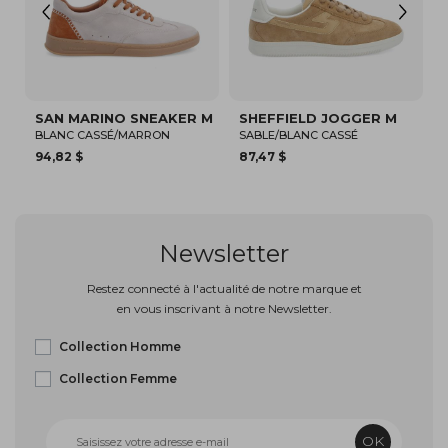
ER M
SHEFFIELD JOGGER M
SPARKLE SNEAKER M
SABLE/BLANC CASSÉ
BLANC/BLEU MARINE
87,47 $
150,00 $
Newsletter
Restez connecté à l'actualité de notre marque et
en vous inscrivant à notre Newsletter.
Collection Homme
Collection Femme
OK