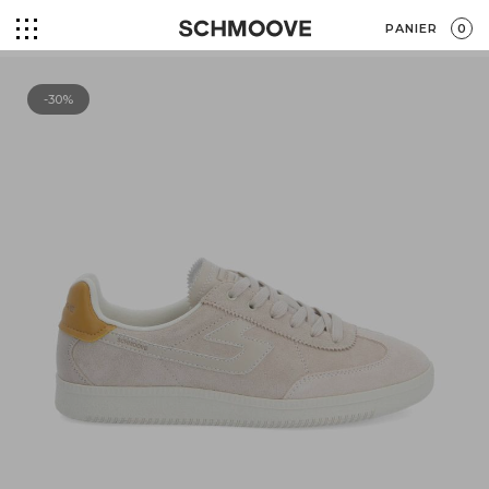
PANIER
0
-30%