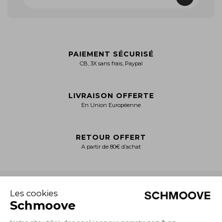
PAIEMENT SÉCURISÉ
CB, 3X sans frais, Paypal
LIVRAISON OFFERTE
En Union Européenne
RETOUR OFFERT
A partir de 80€ d’achat
+
NOTRE CATALOGUE
Collection Homme
Collection Femme