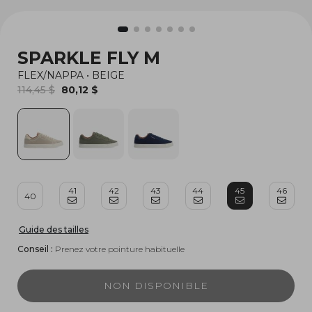
SPARKLE FLY M
FLEX/NAPPA
•
BEIGE
114,45 $
80,12 $
41
42
43
44
45
46
40
Guide des tailles
Conseil :
Prenez votre pointure habituelle
NON DISPONIBLE