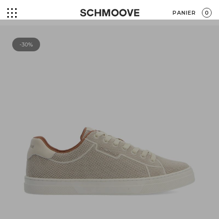
PANIER
0
-30%