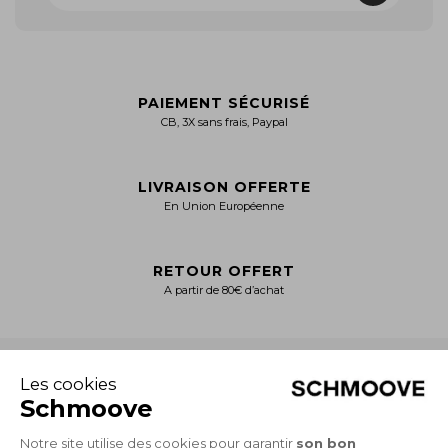
PAIEMENT SÉCURISÉ
CB, 3X sans frais, Paypal
LIVRAISON OFFERTE
En Union Européenne
RETOUR OFFERT
A partir de 80€ d’achat
+
NOTRE CATALOGUE
Collection Homme
Collection Femme