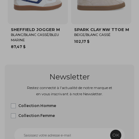
GER M
SPARK CLAY NW TTOE M
ORDER SNEAKER M
É/BLEU
BEIGE/BLANC CASSÉ
BLANC/MARRON
102,17 $
109,52 $
Newsletter
Restez connecté à l'actualité de notre marque et
en vous inscrivant à notre Newsletter.
Collection Homme
Collection Femme
OK