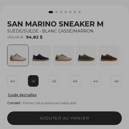
SAN MARINO SNEAKER M
SUEDE/SUEDE
•
BLANC CASSÉ/MARRON
135,45 $
94,82 $
40
41
42
43
44
45
Guide des tailles
Conseil :
Prenez votre pointure habituelle
AJOUTER AU PANIER