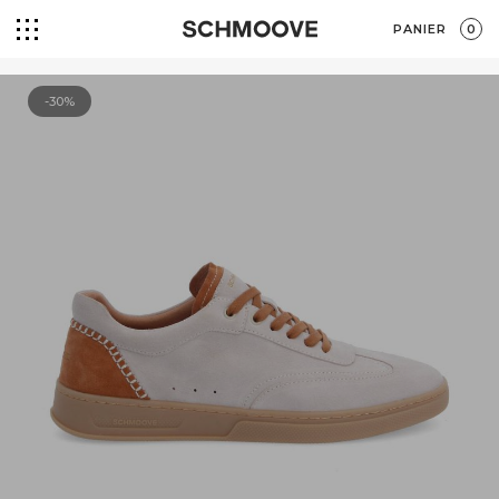
PANIER
0
-30%