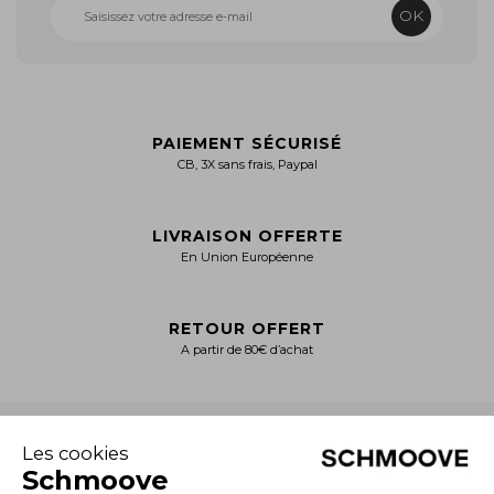
OK
PAIEMENT SÉCURISÉ
CB, 3X sans frais, Paypal
LIVRAISON OFFERTE
En Union Européenne
RETOUR OFFERT
A partir de 80€ d’achat
+
NOTRE CATALOGUE
Collection Homme