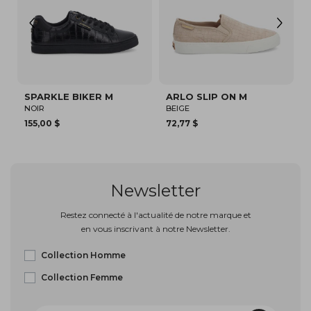
E BIKER M
ARLO SLIP ON M
SPARKLE SN
BEIGE
BLANC/KAKI
72,77 $
94,82 $
Newsletter
Restez connecté à l'actualité de notre marque et
en vous inscrivant à notre Newsletter.
Collection Homme
Collection Femme