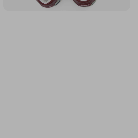
SPARKLE SNEAKER M
ORDER SNEAKER M
NOIR
BLANC/MARRON
150,00 $
109,52 $