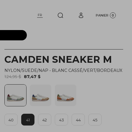
FR
PANIER
0
CAMDEN SNEAKER M
NYLON/SUEDE/NAP
•
BLANC CASSÉ/VERT/BORDEAUX
124,95 $
87,47 $
40
41
42
43
44
45