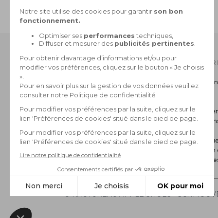
PAIEMENT SÉCURISÉ
CB, 3X sans frais, Paypal
NOTRE CATALOGUE
INFOR
Collection Homme
Livraison
Collection Femme
Retour
La marque
CGV
Paiemen
Mentions
FAQ
Politique
Gestion 
*Archive
© RAUTUREAU APPLE SHOES - SCHMOOVE