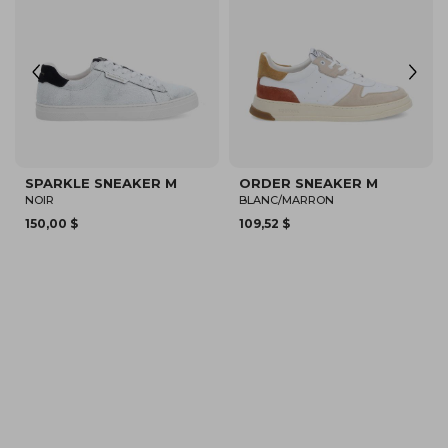
ARLO SLIP ON M
CAPE CODE RUNNER M
BLEU MARINE
BEIGE
72,77 $
94,82 $