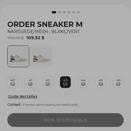
ORDER SNEAKER M
NAP/SUEDE/MESH
•
BLANC/VERT
156,45 $
109,52 $
40
41
42
43
44
45
46
Guide des tailles
Conseil :
Prenez votre pointure habituelle
NON DISPONIBLE