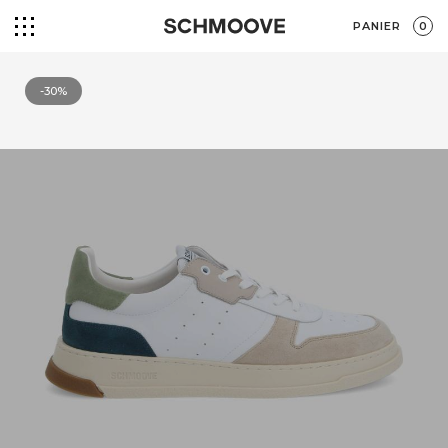
PANIER
0
-30%